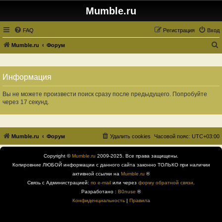
Mumble.ru
FAQ
Регистрация
Вход
Mumble.ru
Форум
о
и
Информация
с
к
Вы не можете произвести поиск сразу после предыдущего. Попробуйте
через 17 секунд.
Mumble.ru
Форум
Удалить cookies
Часовой пояс:
UTC+03:00
Copyright ©
Mumble.ru
2009-2025. Все права защищены.
Копировние ЛЮБОЙ информации с данного сайта законно ТОЛЬКО при наличии
активной ссылки на
Mumble.ru
®
Связь с Администрацией:
по e-mail
или через
форму обратной связи
.
Разработано :
B0nuse
®
Конфиденциальность
|
Правила