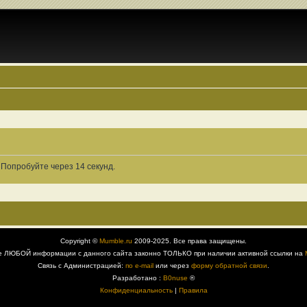
 Попробуйте через 14 секунд.
Copyright ©
Mumble.ru
2009-2025. Все права защищены.
е ЛЮБОЙ информации с данного сайта законно ТОЛЬКО при наличии активной ссылки на
Связь с Администрацией:
по e-mail
или через
форму обратной связи
.
Разработано :
B0nuse
®
Конфиденциальность
|
Правила