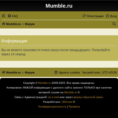
Mumble.ru
FAQ
Регистрация
Вход
Mumble.ru
Форум
о
и
Информация
с
к
Вы не можете произвести поиск сразу после предыдущего. Попробуйте
через 14 секунд.
Mumble.ru
Форум
Удалить cookies
Часовой пояс:
UTC+03:00
Copyright ©
Mumble.ru
2009-2025. Все права защищены.
Копировние ЛЮБОЙ информации с данного сайта законно ТОЛЬКО при наличии
активной ссылки на
Mumble.ru
®
Связь с Администрацией:
по e-mail
или через
форму обратной связи
.
Разработано :
B0nuse
®
Конфиденциальность
|
Правила