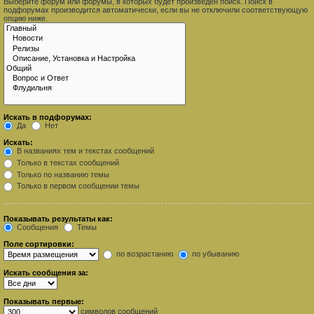
Выберите форум или форумы, в которых будет произведён поиск. Поиск в
подфорумах производится автоматически, если вы не отключили соответствующую
опцию ниже.
Искать в подфорумах:
Да
Нет
Искать:
В названиях тем и текстах сообщений
Только в текстах сообщений
Только по названию темы
Только в первом сообщении темы
Показывать результаты как:
Сообщения
Темы
Поле сортировки:
по возрастанию
по убыванию
Искать сообщения за:
Показывать первые:
символов сообщений