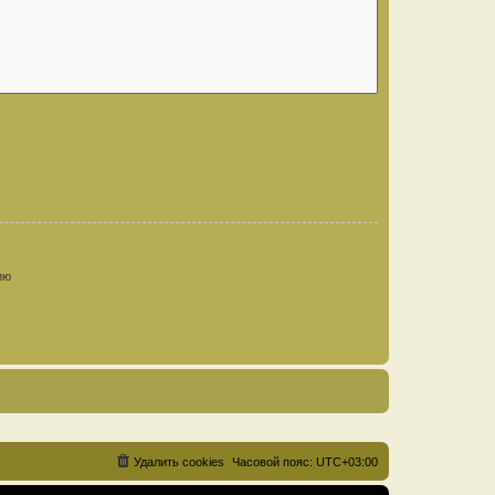
ию
Удалить cookies
Часовой пояс:
UTC+03:00