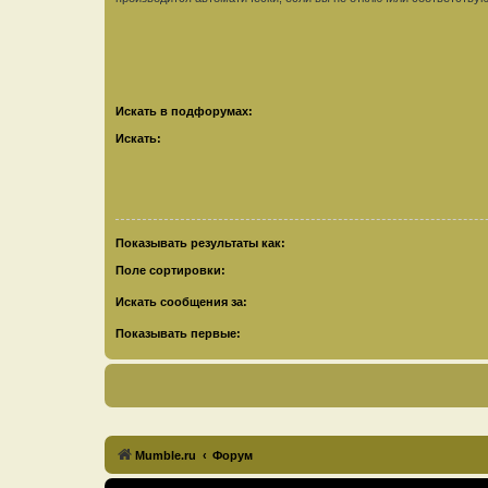
Искать в подфорумах:
Искать:
Показывать результаты как:
Поле сортировки:
Искать сообщения за:
Показывать первые:
Mumble.ru
Форум