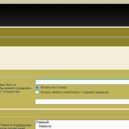
жны быть в
Искать все слова
 Вы можете разделить
те
*
в качестве
Искать любое слово/поиск с языком запросов
. Поиск в подфорумах
ющую опцию ниже.