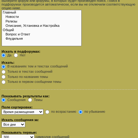
Выберите форум или форумы, в которых будет произведён поиск. Поиск в
подфорумах производится автоматически, если вы не отключили соответствующую
опцию ниже.
Искать в подфорумах:
Да
Нет
Искать:
В названиях тем и текстах сообщений
Только в текстах сообщений
Только по названию темы
Только в первом сообщении темы
Показывать результаты как:
Сообщения
Темы
Поле сортировки:
по возрастанию
по убыванию
Искать сообщения за:
Показывать первые:
символов сообщений