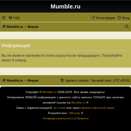
Mumble.ru
FAQ
Регистрация
Вход
Mumble.ru
Форум
о
и
Информация
с
к
Вы не можете произвести поиск сразу после предыдущего. Попробуйте
через 9 секунд.
Mumble.ru
Форум
Удалить cookies
Часовой пояс:
UTC+03:00
Copyright ©
Mumble.ru
2009-2025. Все права защищены.
Копировние ЛЮБОЙ информации с данного сайта законно ТОЛЬКО при наличии
активной ссылки на
Mumble.ru
®
Связь с Администрацией:
по e-mail
или через
форму обратной связи
.
Разработано :
B0nuse
®
Конфиденциальность
|
Правила