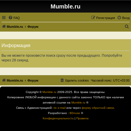
Mumble.ru
FAQ
Регистрация
Вход
Mumble.ru
Форум
о
и
Информация
с
к
Вы не можете произвести поиск сразу после предыдущего. Попробуйте
через 28 секунд.
Mumble.ru
Форум
Удалить cookies
Часовой пояс:
UTC+03:00
Copyright ©
Mumble.ru
2009-2025. Все права защищены.
Копировние ЛЮБОЙ информации с данного сайта законно ТОЛЬКО при наличии
активной ссылки на
Mumble.ru
®
Связь с Администрацией:
по e-mail
или через
форму обратной связи
.
Разработано :
B0nuse
®
Конфиденциальность
|
Правила