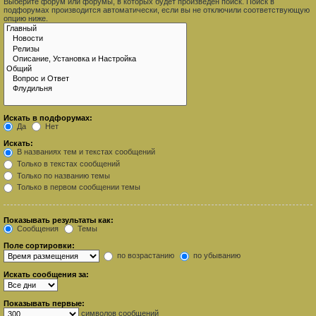
Выберите форум или форумы, в которых будет произведён поиск. Поиск в
подфорумах производится автоматически, если вы не отключили соответствующую
опцию ниже.
Искать в подфорумах:
Да
Нет
Искать:
В названиях тем и текстах сообщений
Только в текстах сообщений
Только по названию темы
Только в первом сообщении темы
Показывать результаты как:
Сообщения
Темы
Поле сортировки:
по возрастанию
по убыванию
Искать сообщения за:
Показывать первые:
символов сообщений