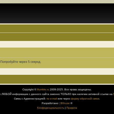
Попробуйте через 5 секунд.
Copyright ©
Mumble.ru
2009-2025. Все права защищены.
е ЛЮБОЙ информации с данного сайта законно ТОЛЬКО при наличии активной ссылки на
Связь с Администрацией:
по e-mail
или через
форму обратной связи
.
Разработано :
B0nuse
®
Конфиденциальность
|
Правила