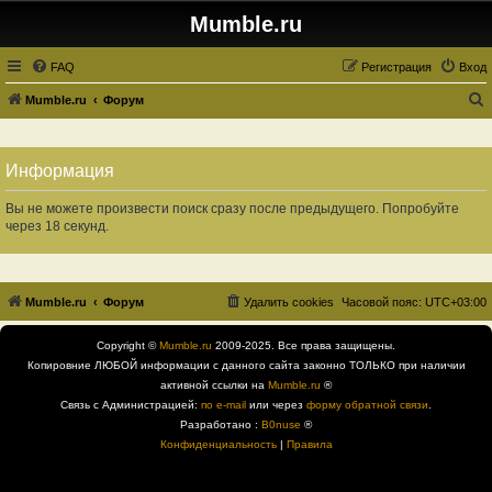
Mumble.ru
FAQ
Регистрация
Вход
Mumble.ru
Форум
о
и
Информация
с
к
Вы не можете произвести поиск сразу после предыдущего. Попробуйте
через 18 секунд.
Mumble.ru
Форум
Удалить cookies
Часовой пояс:
UTC+03:00
Copyright ©
Mumble.ru
2009-2025. Все права защищены.
Копировние ЛЮБОЙ информации с данного сайта законно ТОЛЬКО при наличии
активной ссылки на
Mumble.ru
®
Связь с Администрацией:
по e-mail
или через
форму обратной связи
.
Разработано :
B0nuse
®
Конфиденциальность
|
Правила