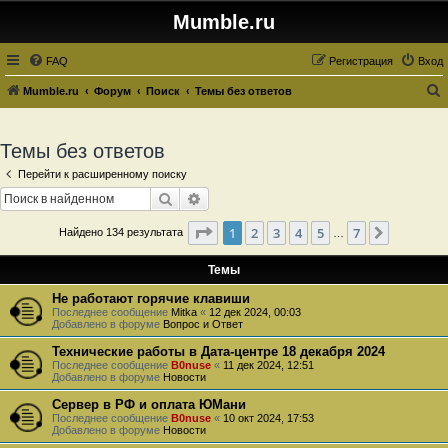
Mumble.ru
FAQ
Регистрация
Вход
Mumble.ru
Форум
Поиск
Темы без ответов
о
и
Темы без ответов
с
Перейти к расширенному поиску
к
Поиск
Расширенный поиск
Страница
1
из
7
1
2
3
4
5
7
След.
Найдено 134 результата
…
Темы
Не работают горячие клавиши
Последнее сообщение
Mitka
«
12 дек 2024, 00:03
Добавлено в форуме
Вопрос и Ответ
Технические работы в Дата-центре 18 декабря 2024
Последнее сообщение
B0nuse
«
11 дек 2024, 12:51
Добавлено в форуме
Новости
Сервер в РФ и оплата ЮМани
Последнее сообщение
B0nuse
«
10 окт 2024, 17:53
Добавлено в форуме
Новости