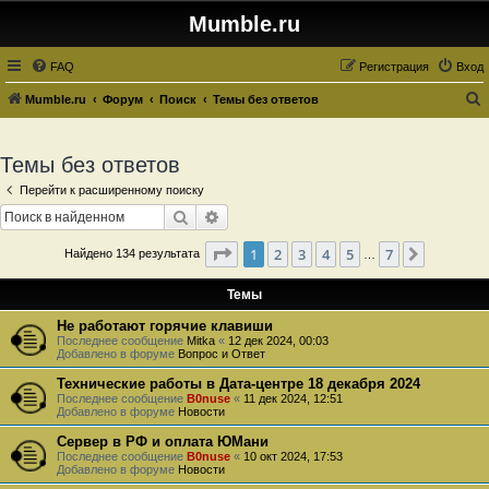
Mumble.ru
FAQ
Регистрация
Вход
Mumble.ru
Форум
Поиск
Темы без ответов
о
и
Темы без ответов
с
Перейти к расширенному поиску
к
Поиск
Расширенный поиск
Страница
1
из
7
1
2
3
4
5
7
След.
Найдено 134 результата
…
Темы
Не работают горячие клавиши
Последнее сообщение
Mitka
«
12 дек 2024, 00:03
Добавлено в форуме
Вопрос и Ответ
Технические работы в Дата-центре 18 декабря 2024
Последнее сообщение
B0nuse
«
11 дек 2024, 12:51
Добавлено в форуме
Новости
Сервер в РФ и оплата ЮМани
Последнее сообщение
B0nuse
«
10 окт 2024, 17:53
Добавлено в форуме
Новости