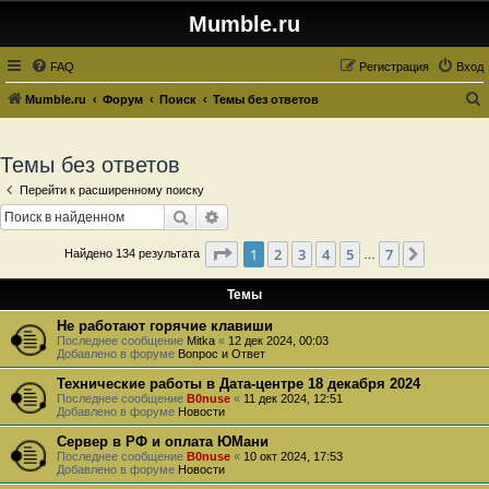
Mumble.ru
FAQ
Регистрация
Вход
Mumble.ru
Форум
Поиск
Темы без ответов
о
и
Темы без ответов
с
Перейти к расширенному поиску
к
Поиск
Расширенный поиск
Страница
1
из
7
1
2
3
4
5
7
След.
Найдено 134 результата
…
Темы
Не работают горячие клавиши
Последнее сообщение
Mitka
«
12 дек 2024, 00:03
Добавлено в форуме
Вопрос и Ответ
Технические работы в Дата-центре 18 декабря 2024
Последнее сообщение
B0nuse
«
11 дек 2024, 12:51
Добавлено в форуме
Новости
Сервер в РФ и оплата ЮМани
Последнее сообщение
B0nuse
«
10 окт 2024, 17:53
Добавлено в форуме
Новости