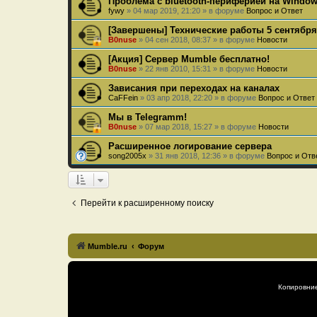
Проблема с bluetooth-периферией на Windows
fywy
»
04 мар 2019, 21:20
» в форуме
Вопрос и Ответ
[Завершены] Технические работы 5 сентября
B0nuse
»
04 сен 2018, 08:37
» в форуме
Новости
[Акция] Сервер Mumble бесплатно!
B0nuse
»
22 янв 2010, 15:31
» в форуме
Новости
Зависания при переходах на каналах
CaFFein
»
03 апр 2018, 22:20
» в форуме
Вопрос и Ответ
Мы в Telegramm!
B0nuse
»
07 мар 2018, 15:27
» в форуме
Новости
Расширенное логирование сервера
song2005x
»
31 янв 2018, 12:36
» в форуме
Вопрос и Отв
Перейти к расширенному поиску
Mumble.ru
Форум
Копировни