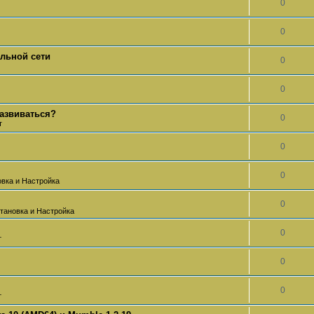
0
0
альной сети
0
0
развиваться?
0
т
0
0
овка и Настройка
0
тановка и Настройка
0
т
0
0
т