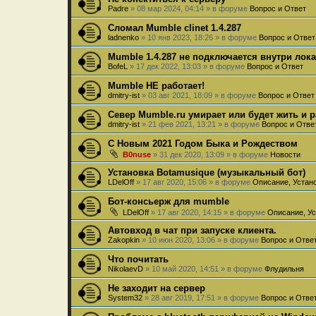
Padre
»
08 мар 2024, 04:14
» в форуме
Вопрос и Ответ
Сломал Mumble clinet 1.4.287
ladnenko
»
10 янв 2023, 18:26
» в форуме
Вопрос и Ответ
Mumble 1.4.287 не подключается внутри лок
BofeL
»
17 дек 2022, 13:03
» в форуме
Вопрос и Ответ
Mumble НЕ работает!
dmitry-ist
»
03 авг 2021, 18:09
» в форуме
Вопрос и Ответ
Север Mumble.ru умирает или будет жить и 
dmitry-ist
»
21 фев 2021, 13:21
» в форуме
Вопрос и Отве
С Новым 2021 Годом Быка и Рождеством
B0nuse
»
31 дек 2020, 13:09
» в форуме
Новости
Установка Botamusique (музыкальный бот)
LDelOff
»
17 авг 2020, 15:06
» в форуме
Описание, Устан
Бот-консьерж для mumble
LDelOff
»
17 авг 2020, 14:15
» в форуме
Описание, Ус
Автовход в чат при запуске клиента.
Zakopkin
»
10 июн 2020, 13:06
» в форуме
Вопрос и Отве
Что почитать
NikolaevD
»
10 май 2020, 14:51
» в форуме
Флудильня
Не заходит на сервер
System32
»
28 авг 2019, 17:51
» в форуме
Вопрос и Отве