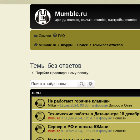
Mumble.ru
аренда mumble, скачать mumble, настройка mumble
Ссылки
FAQ
Mumble.ru
Форум
Поиск
Темы без ответов
Темы без ответов
Перейти к расширенному поиску
Поиск
Расширенный поиск
ТЕМЫ
Не работают горячие клавиши
Mitka
»
12 дек 2024, 00:03
» в форуме
Вопрос и Ответ
Технические работы в Дата-центре 18 декабр
B0nuse
»
11 дек 2024, 12:51
» в форуме
Новости
Сервер в РФ и оплата ЮМани
B0nuse
»
10 окт 2024, 17:53
» в форуме
Новости
Не конектиться к серверу