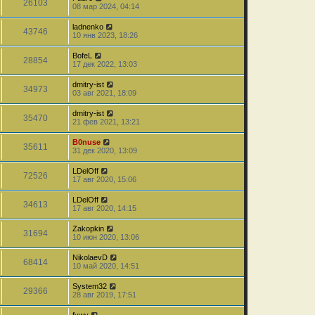
26103
08 мар 2024, 04:14
ladnenko
43746
10 янв 2023, 18:26
BofeL
28854
17 дек 2022, 13:03
dmitry-ist
34973
03 авг 2021, 18:09
dmitry-ist
35470
21 фев 2021, 13:21
B0nuse
35611
31 дек 2020, 13:09
LDelOff
72526
17 авг 2020, 15:06
LDelOff
34613
17 авг 2020, 14:15
Zakopkin
31694
10 июн 2020, 13:06
NikolaevD
68414
10 май 2020, 14:51
System32
29366
28 авг 2019, 17:51