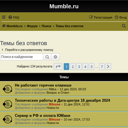
Mumble.ru
FAQ
Регистрация
Вход
Mumble.ru
Форум
Поиск
Темы без ответов
о
и
Темы без ответов
с
Перейти к расширенному поиску
к
Поиск
Расширенный поиск
Страница
1
из
7
1
2
3
4
5
7
След.
Найдено 134 результата
…
Темы
Не работают горячие клавиши
Последнее сообщение
Mitka
«
12 дек 2024, 00:03
Добавлено в форуме
Вопрос и Ответ
Технические работы в Дата-центре 18 декабря 2024
Последнее сообщение
B0nuse
«
11 дек 2024, 12:51
Добавлено в форуме
Новости
Сервер в РФ и оплата ЮМани
Последнее сообщение
B0nuse
«
10 окт 2024, 17:53
Добавлено в форуме
Новости