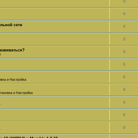
0
0
альной сети
0
0
развиваться?
0
т
0
0
овка и Настройка
0
тановка и Настройка
0
т
0
0
т