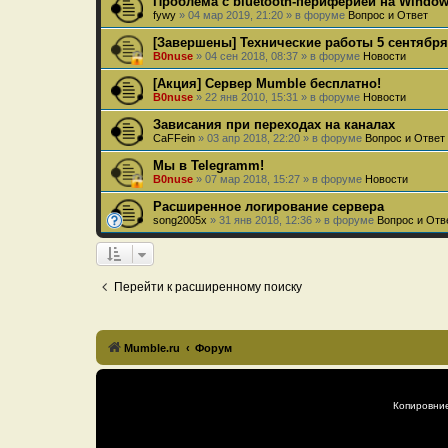
Проблема с bluetooth-периферией на Windows
fywy
»
04 мар 2019, 21:20
» в форуме
Вопрос и Ответ
[Завершены] Технические работы 5 сентября
B0nuse
»
04 сен 2018, 08:37
» в форуме
Новости
[Акция] Сервер Mumble бесплатно!
B0nuse
»
22 янв 2010, 15:31
» в форуме
Новости
Зависания при переходах на каналах
CaFFein
»
03 апр 2018, 22:20
» в форуме
Вопрос и Ответ
Мы в Telegramm!
B0nuse
»
07 мар 2018, 15:27
» в форуме
Новости
Расширенное логирование сервера
song2005x
»
31 янв 2018, 12:36
» в форуме
Вопрос и Отв
Перейти к расширенному поиску
Mumble.ru
Форум
Копировни