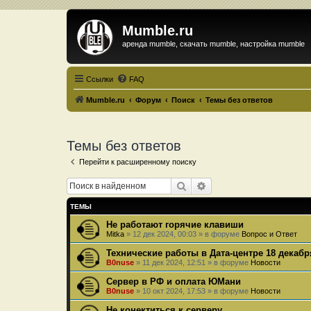
Mumble.ru
аренда mumble, скачать mumble, настройка mumble
Ссылки
FAQ
Mumble.ru
Форум
Поиск
Темы без ответов
Темы без ответов
Перейти к расширенному поиску
Поиск
Расширенный поиск
ТЕМЫ
Не работают горячие клавиши
Mitka
»
12 дек 2024, 00:03
» в форуме
Вопрос и Ответ
Технические работы в Дата-центре 18 декабр
B0nuse
»
11 дек 2024, 12:51
» в форуме
Новости
Сервер в РФ и оплата ЮМани
B0nuse
»
10 окт 2024, 17:53
» в форуме
Новости
Не конектиться к серверу