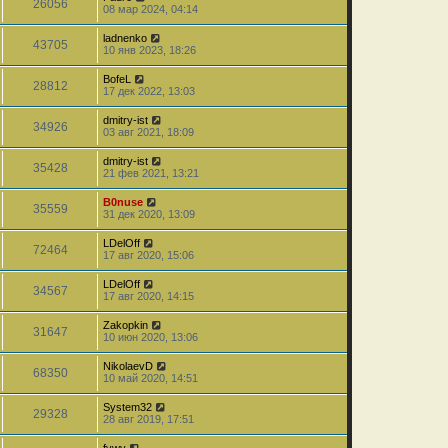
26056
08 мар 2024, 04:14
ladnenko
43705
10 янв 2023, 18:26
BofeL
28812
17 дек 2022, 13:03
dmitry-ist
34926
03 авг 2021, 18:09
dmitry-ist
35428
21 фев 2021, 13:21
B0nuse
35559
31 дек 2020, 13:09
LDelOff
72464
17 авг 2020, 15:06
LDelOff
34567
17 авг 2020, 14:15
Zakopkin
31647
10 июн 2020, 13:06
NikolaevD
68350
10 май 2020, 14:51
System32
29328
28 авг 2019, 17:51