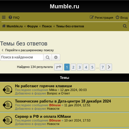
Mumble.ru
FAQ
Регистрация
Вход
Mumble.ru
Форум
Поиск
Темы без ответов
о
и
Темы без ответов
с
Перейти к расширенному поиску
к
Поиск
Расширенный поиск
Страница
1
из
7
1
2
3
4
5
7
След.
Найдено 134 результата
…
Темы
Не работают горячие клавиши
Последнее сообщение
Mitka
«
12 дек 2024, 00:03
Добавлено в форуме
Вопрос и Ответ
Технические работы в Дата-центре 18 декабря 2024
Последнее сообщение
B0nuse
«
11 дек 2024, 12:51
Добавлено в форуме
Новости
Сервер в РФ и оплата ЮМани
Последнее сообщение
B0nuse
«
10 окт 2024, 17:53
Добавлено в форуме
Новости