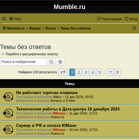
Mumble.ru
FAQ
Регистрация
Вход
Mumble.ru
Форум
Поиск
Темы без ответов
о
и
Темы без ответов
с
Перейти к расширенному поиску
к
Поиск
Расширенный поиск
Страница
1
из
7
1
2
3
4
5
7
След.
Найдено 134 результата
…
Темы
Не работают горячие клавиши
Последнее сообщение
Mitka
«
12 дек 2024, 00:03
Добавлено в форуме
Вопрос и Ответ
Технические работы в Дата-центре 18 декабря 2024
Последнее сообщение
B0nuse
«
11 дек 2024, 12:51
Добавлено в форуме
Новости
Сервер в РФ и оплата ЮМани
Последнее сообщение
B0nuse
«
10 окт 2024, 17:53
Добавлено в форуме
Новости