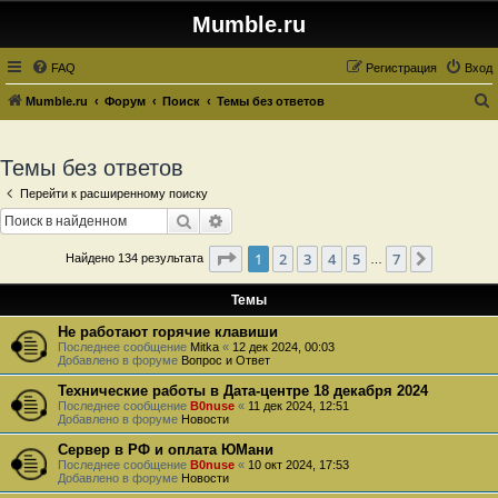
Mumble.ru
FAQ
Регистрация
Вход
Mumble.ru
Форум
Поиск
Темы без ответов
о
и
Темы без ответов
с
Перейти к расширенному поиску
к
Поиск
Расширенный поиск
Страница
1
из
7
1
2
3
4
5
7
След.
Найдено 134 результата
…
Темы
Не работают горячие клавиши
Последнее сообщение
Mitka
«
12 дек 2024, 00:03
Добавлено в форуме
Вопрос и Ответ
Технические работы в Дата-центре 18 декабря 2024
Последнее сообщение
B0nuse
«
11 дек 2024, 12:51
Добавлено в форуме
Новости
Сервер в РФ и оплата ЮМани
Последнее сообщение
B0nuse
«
10 окт 2024, 17:53
Добавлено в форуме
Новости