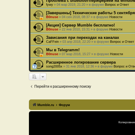
Проблема с bluetooth-периферией на Windows
fywy
»
04 мар 2019, 21:20
» в форуме
Вопрос и Ответ
[Завершены] Технические работы 5 сентября
B0nuse
»
04 сен 2018, 08:37
» в форуме
Новости
[Акция] Сервер Mumble бесплатно!
B0nuse
»
22 янв 2010, 15:31
» в форуме
Новости
Зависания при переходах на каналах
CaFFein
»
03 апр 2018, 22:20
» в форуме
Вопрос и Ответ
Мы в Telegramm!
B0nuse
»
07 мар 2018, 15:27
» в форуме
Новости
Расширенное логирование сервера
song2005x
»
31 янв 2018, 12:36
» в форуме
Вопрос и Отв
Перейти к расширенному поиску
Mumble.ru
Форум
Копировни