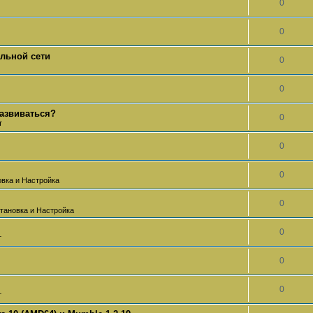
0
0
альной сети
0
0
развиваться?
0
т
0
0
овка и Настройка
0
тановка и Настройка
0
т
0
0
т