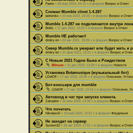
Padre
»
08 мар 2024, 04:14
» в форуме
Вопрос и Ответ
Сломал Mumble clinet 1.4.287
ladnenko
»
10 янв 2023, 18:26
» в форуме
Вопрос и Ответ
Mumble 1.4.287 не подключается внутри лок
BofeL
»
17 дек 2022, 13:03
» в форуме
Вопрос и Ответ
Mumble НЕ работает!
dmitry-ist
»
03 авг 2021, 18:09
» в форуме
Вопрос и Ответ
Север Mumble.ru умирает или будет жить и 
dmitry-ist
»
21 фев 2021, 13:21
» в форуме
Вопрос и Отве
С Новым 2021 Годом Быка и Рождеством
B0nuse
»
31 дек 2020, 13:09
» в форуме
Новости
Установка Botamusique (музыкальный бот)
LDelOff
»
17 авг 2020, 15:06
» в форуме
Описание, Устан
Бот-консьерж для mumble
LDelOff
»
17 авг 2020, 14:15
» в форуме
Описание, Ус
Автовход в чат при запуске клиента.
Zakopkin
»
10 июн 2020, 13:06
» в форуме
Вопрос и Отве
Что почитать
NikolaevD
»
10 май 2020, 14:51
» в форуме
Флудильня
Не заходит на сервер
System32
»
28 авг 2019, 17:51
» в форуме
Вопрос и Отве