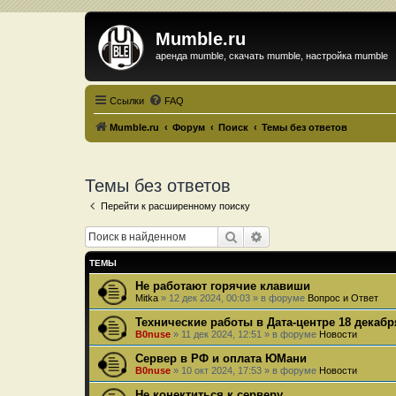
Mumble.ru
аренда mumble, скачать mumble, настройка mumble
Ссылки
FAQ
Mumble.ru
Форум
Поиск
Темы без ответов
Темы без ответов
Перейти к расширенному поиску
Поиск
Расширенный поиск
ТЕМЫ
Не работают горячие клавиши
Mitka
»
12 дек 2024, 00:03
» в форуме
Вопрос и Ответ
Технические работы в Дата-центре 18 декабр
B0nuse
»
11 дек 2024, 12:51
» в форуме
Новости
Сервер в РФ и оплата ЮМани
B0nuse
»
10 окт 2024, 17:53
» в форуме
Новости
Не конектиться к серверу