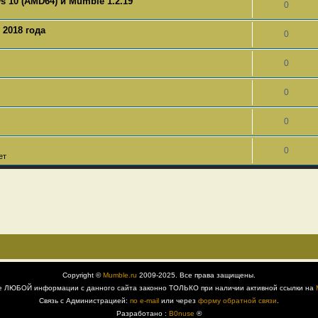
 10 (AMD64) и Mumble 1.2.19
0
 2018 года
0
0
0
0
0
ет
Copyright ©
Mumble.ru
2009-2025. Все права защищены.
е ЛЮБОЙ информации с данного сайта законно ТОЛЬКО при наличии активной ссылки на
Связь с Администрацией:
по e-mail
или через
форму обратной связи
.
Разработано :
B0nuse
®