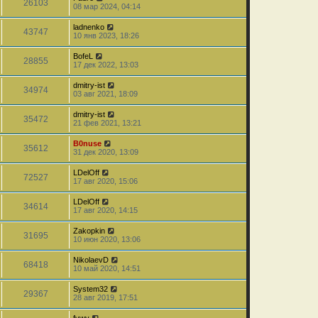
26103
08 мар 2024, 04:14
ladnenko
43747
10 янв 2023, 18:26
BofeL
28855
17 дек 2022, 13:03
dmitry-ist
34974
03 авг 2021, 18:09
dmitry-ist
35472
21 фев 2021, 13:21
B0nuse
35612
31 дек 2020, 13:09
LDelOff
72527
17 авг 2020, 15:06
LDelOff
34614
17 авг 2020, 14:15
Zakopkin
31695
10 июн 2020, 13:06
NikolaevD
68418
10 май 2020, 14:51
System32
29367
28 авг 2019, 17:51