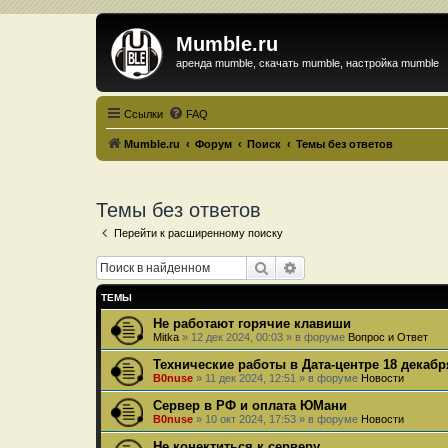
Mumble.ru
аренда mumble, скачать mumble, настройка mumble
Ссылки
FAQ
Mumble.ru
Форум
Поиск
Темы без ответов
Темы без ответов
Перейти к расширенному поиску
Поиск
Расширенный поиск
ТЕМЫ
Не работают горячие клавиши
Mitka
»
12 дек 2024, 00:03
» в форуме
Вопрос и Ответ
Технические работы в Дата-центре 18 декабр
B0nuse
»
11 дек 2024, 12:51
» в форуме
Новости
Сервер в РФ и оплата ЮМани
B0nuse
»
10 окт 2024, 17:53
» в форуме
Новости
Не конектиться к серверу