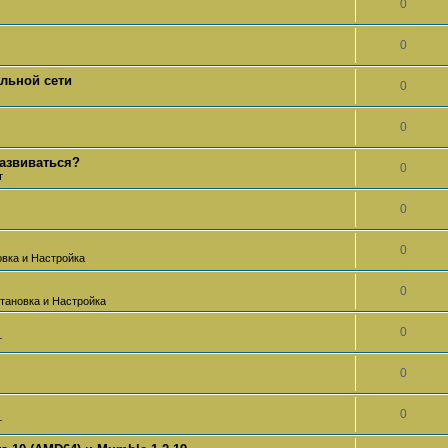
0
0
альной сети
0
0
развиваться?
0
т
0
0
овка и Настройка
0
тановка и Настройка
0
т
0
0
т