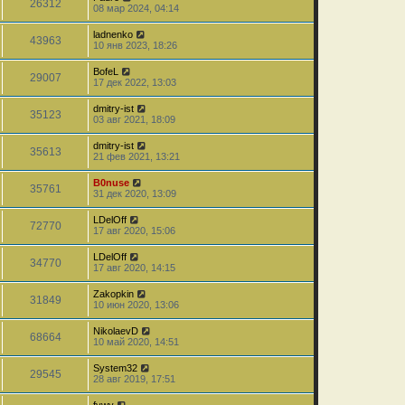
26312
08 мар 2024, 04:14
ladnenko
43963
10 янв 2023, 18:26
BofeL
29007
17 дек 2022, 13:03
dmitry-ist
35123
03 авг 2021, 18:09
dmitry-ist
35613
21 фев 2021, 13:21
B0nuse
35761
31 дек 2020, 13:09
LDelOff
72770
17 авг 2020, 15:06
LDelOff
34770
17 авг 2020, 14:15
Zakopkin
31849
10 июн 2020, 13:06
NikolaevD
68664
10 май 2020, 14:51
System32
29545
28 авг 2019, 17:51