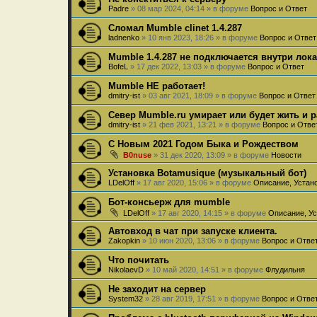
Padre
»
08 мар 2024, 04:14
» в форуме
Вопрос и Ответ
Сломал Mumble clinet 1.4.287
ladnenko
»
10 янв 2023, 18:26
» в форуме
Вопрос и Ответ
Mumble 1.4.287 не подключается внутри лок
BofeL
»
17 дек 2022, 13:03
» в форуме
Вопрос и Ответ
Mumble НЕ работает!
dmitry-ist
»
03 авг 2021, 18:09
» в форуме
Вопрос и Ответ
Север Mumble.ru умирает или будет жить и 
dmitry-ist
»
21 фев 2021, 13:21
» в форуме
Вопрос и Отве
С Новым 2021 Годом Быка и Рождеством
B0nuse
»
31 дек 2020, 13:09
» в форуме
Новости
Установка Botamusique (музыкальный бот)
LDelOff
»
17 авг 2020, 15:06
» в форуме
Описание, Устан
Бот-консьерж для mumble
LDelOff
»
17 авг 2020, 14:15
» в форуме
Описание, Ус
Автовход в чат при запуске клиента.
Zakopkin
»
10 июн 2020, 13:06
» в форуме
Вопрос и Отве
Что почитать
NikolaevD
»
10 май 2020, 14:51
» в форуме
Флудильня
Не заходит на сервер
System32
»
28 авг 2019, 17:51
» в форуме
Вопрос и Отве