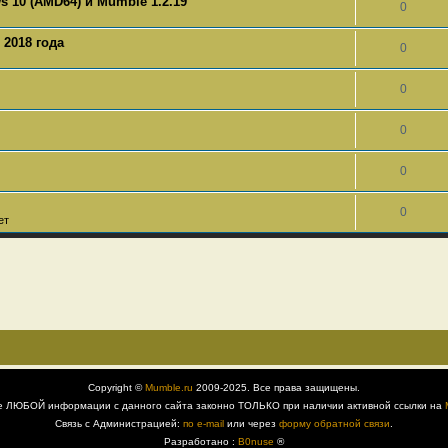
 10 (AMD64) и Mumble 1.2.19
0
 2018 года
0
0
0
0
0
ет
Copyright ©
Mumble.ru
2009-2025. Все права защищены.
е ЛЮБОЙ информации с данного сайта законно ТОЛЬКО при наличии активной ссылки на
Связь с Администрацией:
по e-mail
или через
форму обратной связи
.
Разработано :
B0nuse
®