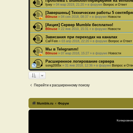
Проблема с bluetooth-периферией на Windows
fywy
»
04 мар 2019, 21:20
» в форуме
Вопрос и Ответ
[Завершены] Технические работы 5 сентября
B0nuse
»
04 сен 2018, 08:37
» в форуме
Новости
[Акция] Сервер Mumble бесплатно!
B0nuse
»
22 янв 2010, 15:31
» в форуме
Новости
Зависания при переходах на каналах
CaFFein
»
03 апр 2018, 22:20
» в форуме
Вопрос и Ответ
Мы в Telegramm!
B0nuse
»
07 мар 2018, 15:27
» в форуме
Новости
Расширенное логирование сервера
song2005x
»
31 янв 2018, 12:36
» в форуме
Вопрос и Отв
Перейти к расширенному поиску
Mumble.ru
Форум
Копировни