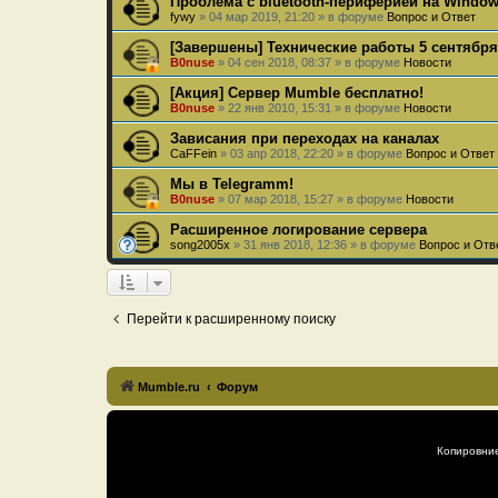
Проблема с bluetooth-периферией на Windows
fywy
»
04 мар 2019, 21:20
» в форуме
Вопрос и Ответ
[Завершены] Технические работы 5 сентября
B0nuse
»
04 сен 2018, 08:37
» в форуме
Новости
[Акция] Сервер Mumble бесплатно!
B0nuse
»
22 янв 2010, 15:31
» в форуме
Новости
Зависания при переходах на каналах
CaFFein
»
03 апр 2018, 22:20
» в форуме
Вопрос и Ответ
Мы в Telegramm!
B0nuse
»
07 мар 2018, 15:27
» в форуме
Новости
Расширенное логирование сервера
song2005x
»
31 янв 2018, 12:36
» в форуме
Вопрос и Отв
Перейти к расширенному поиску
Mumble.ru
Форум
Копировни