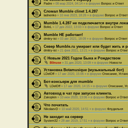
Padre
»
08 мар 2024, 04:14
» в форуме
Вопрос и Ответ
Сломал Mumble clinet 1.4.287
ladnenko
»
10 янв 2023, 18:26
» в форуме
Вопрос и Ответ
Mumble 1.4.287 не подключается внутри лок
BofeL
»
17 дек 2022, 13:03
» в форуме
Вопрос и Ответ
Mumble НЕ работает!
dmitry-ist
»
03 авг 2021, 18:09
» в форуме
Вопрос и Ответ
Север Mumble.ru умирает или будет жить и 
dmitry-ist
»
21 фев 2021, 13:21
» в форуме
Вопрос и Отве
С Новым 2021 Годом Быка и Рождеством
B0nuse
»
31 дек 2020, 13:09
» в форуме
Новости
Установка Botamusique (музыкальный бот)
LDelOff
»
17 авг 2020, 15:06
» в форуме
Описание, Устан
Бот-консьерж для mumble
LDelOff
»
17 авг 2020, 14:15
» в форуме
Описание, Ус
Автовход в чат при запуске клиента.
Zakopkin
»
10 июн 2020, 13:06
» в форуме
Вопрос и Отве
Что почитать
NikolaevD
»
10 май 2020, 14:51
» в форуме
Флудильня
Не заходит на сервер
System32
»
28 авг 2019, 17:51
» в форуме
Вопрос и Отве