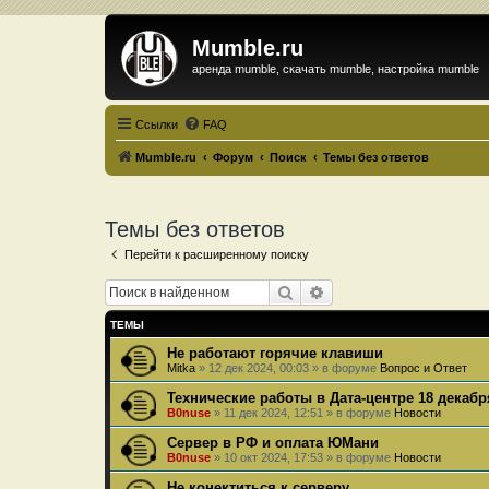
Mumble.ru
аренда mumble, скачать mumble, настройка mumble
Ссылки
FAQ
Mumble.ru
Форум
Поиск
Темы без ответов
Темы без ответов
Перейти к расширенному поиску
Поиск
Расширенный поиск
ТЕМЫ
Не работают горячие клавиши
Mitka
»
12 дек 2024, 00:03
» в форуме
Вопрос и Ответ
Технические работы в Дата-центре 18 декабр
B0nuse
»
11 дек 2024, 12:51
» в форуме
Новости
Сервер в РФ и оплата ЮМани
B0nuse
»
10 окт 2024, 17:53
» в форуме
Новости
Не конектиться к серверу