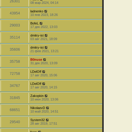
26301
08 мар 2024, 04:14
ladnenko
43954
10 янв 2023, 18:26
BofeL
29003
17 дек 2022, 13:03
dmitry-ist
35114
03 авг 2021, 18:09
dmitry-ist
35606
21 фев 2021, 13:21
B0nuse
35758
31 дек 2020, 13:09
LDelOff
72758
17 авг 2020, 15:06
LDelOff
34767
17 авг 2020, 14:15
Zakopkin
31845
10 июн 2020, 13:06
NikolaevD
68651
10 май 2020, 14:51
System32
29540
28 авг 2019, 17:51