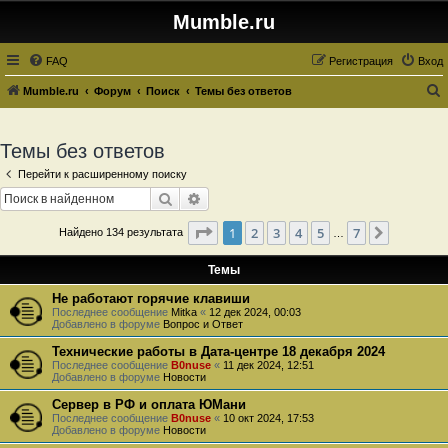
Mumble.ru
FAQ
Регистрация
Вход
Mumble.ru
Форум
Поиск
Темы без ответов
о
и
Темы без ответов
с
Перейти к расширенному поиску
к
Поиск
Расширенный поиск
Страница
1
из
7
1
2
3
4
5
7
След.
Найдено 134 результата
…
Темы
Не работают горячие клавиши
Последнее сообщение
Mitka
«
12 дек 2024, 00:03
Добавлено в форуме
Вопрос и Ответ
Технические работы в Дата-центре 18 декабря 2024
Последнее сообщение
B0nuse
«
11 дек 2024, 12:51
Добавлено в форуме
Новости
Сервер в РФ и оплата ЮМани
Последнее сообщение
B0nuse
«
10 окт 2024, 17:53
Добавлено в форуме
Новости