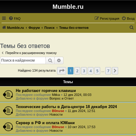
Mumble.ru
FAQ
Регистрация
Вход
Mumble.ru
Форум
Поиск
Темы без ответов
о
и
Темы без ответов
с
Перейти к расширенному поиску
к
Поиск
Расширенный поиск
Страница
1
из
7
1
2
3
4
5
7
След.
Найдено 134 результата
…
Темы
Не работают горячие клавиши
Последнее сообщение
Mitka
«
12 дек 2024, 00:03
Добавлено в форуме
Вопрос и Ответ
Технические работы в Дата-центре 18 декабря 2024
Последнее сообщение
B0nuse
«
11 дек 2024, 12:51
Добавлено в форуме
Новости
Сервер в РФ и оплата ЮМани
Последнее сообщение
B0nuse
«
10 окт 2024, 17:53
Добавлено в форуме
Новости