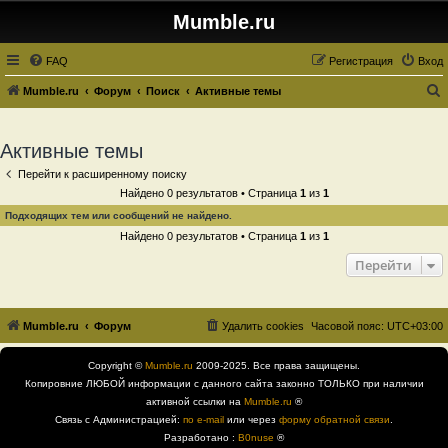
Mumble.ru
FAQ
Регистрация
Вход
Mumble.ru
Форум
Поиск
Активные темы
о
и
Активные темы
с
Перейти к расширенному поиску
к
Найдено 0 результатов • Страница
1
из
1
Подходящих тем или сообщений не найдено.
Найдено 0 результатов • Страница
1
из
1
Перейти
Mumble.ru
Форум
Удалить cookies
Часовой пояс:
UTC+03:00
Copyright ©
Mumble.ru
2009-2025. Все права защищены.
Копировние ЛЮБОЙ информации с данного сайта законно ТОЛЬКО при наличии
активной ссылки на
Mumble.ru
®
Связь с Администрацией:
по e-mail
или через
форму обратной связи
.
Разработано :
B0nuse
®