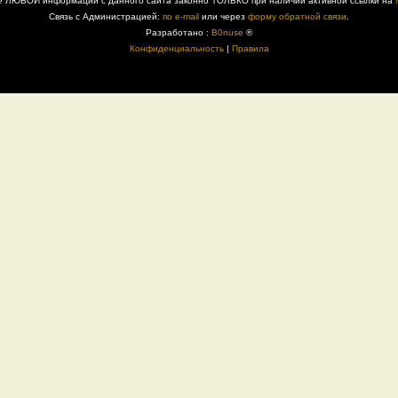
е ЛЮБОЙ информации с данного сайта законно ТОЛЬКО при наличии активной ссылки на
Связь с Администрацией:
по e-mail
или через
форму обратной связи
.
Разработано :
B0nuse
®
Конфиденциальность
|
Правила