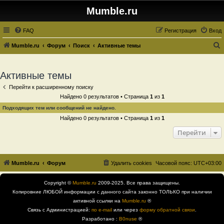
Mumble.ru
FAQ
Регистрация
Вход
Mumble.ru
Форум
Поиск
Активные темы
о
и
Активные темы
с
Перейти к расширенному поиску
к
Найдено 0 результатов • Страница
1
из
1
Подходящих тем или сообщений не найдено.
Найдено 0 результатов • Страница
1
из
1
Перейти
Mumble.ru
Форум
Удалить cookies
Часовой пояс:
UTC+03:00
Copyright ©
Mumble.ru
2009-2025. Все права защищены.
Копировние ЛЮБОЙ информации с данного сайта законно ТОЛЬКО при наличии
активной ссылки на
Mumble.ru
®
Связь с Администрацией:
по e-mail
или через
форму обратной связи
.
Разработано :
B0nuse
®