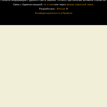
е ЛЮБОЙ информации с данного сайта законно ТОЛЬКО при наличии активной ссылки на
Связь с Администрацией:
по e-mail
или через
форму обратной связи
.
Разработано :
B0nuse
®
Конфиденциальность
|
Правила