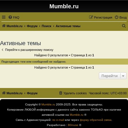
Mumble.ru
FAQ
Регистрация
Вход
Mumble.ru
Форум
Поиск
Активные темы
о
и
Активные темы
с
Перейти к расширенному поиску
к
Найдено 0 результатов • Страница
1
из
1
Подходящих тем или сообщений не найдено.
Найдено 0 результатов • Страница
1
из
1
Перейти
Mumble.ru
Форум
Удалить cookies
Часовой пояс:
UTC+03:00
Copyright ©
Mumble.ru
2009-2025. Все права защищены.
Копировние ЛЮБОЙ информации с данного сайта законно ТОЛЬКО при наличии
активной ссылки на
Mumble.ru
®
Связь с Администрацией:
по e-mail
или через
форму обратной связи
.
Разработано :
B0nuse
®