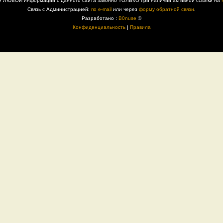
е ЛЮБОЙ информации с данного сайта законно ТОЛЬКО при наличии активной ссылки на
Связь с Администрацией:
по e-mail
или через
форму обратной связи
.
Разработано :
B0nuse
®
Конфиденциальность
|
Правила