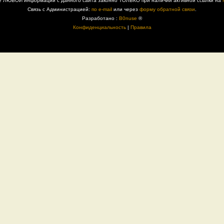
е ЛЮБОЙ информации с данного сайта законно ТОЛЬКО при наличии активной ссылки на
Связь с Администрацией:
по e-mail
или через
форму обратной связи
.
Разработано :
B0nuse
®
Конфиденциальность
|
Правила