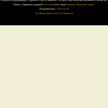
е ЛЮБОЙ информации с данного сайта законно ТОЛЬКО при наличии активной ссылки на
Связь с Администрацией:
по e-mail
или через
форму обратной связи
.
Разработано :
B0nuse
®
Конфиденциальность
|
Правила