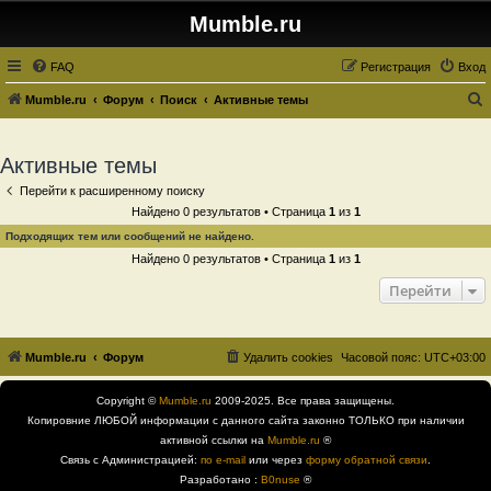
Mumble.ru
FAQ
Регистрация
Вход
Mumble.ru
Форум
Поиск
Активные темы
о
и
Активные темы
с
Перейти к расширенному поиску
к
Найдено 0 результатов • Страница
1
из
1
Подходящих тем или сообщений не найдено.
Найдено 0 результатов • Страница
1
из
1
Перейти
Mumble.ru
Форум
Удалить cookies
Часовой пояс:
UTC+03:00
Copyright ©
Mumble.ru
2009-2025. Все права защищены.
Копировние ЛЮБОЙ информации с данного сайта законно ТОЛЬКО при наличии
активной ссылки на
Mumble.ru
®
Связь с Администрацией:
по e-mail
или через
форму обратной связи
.
Разработано :
B0nuse
®