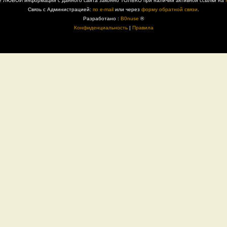
е ЛЮБОЙ информации с данного сайта законно ТОЛЬКО при наличии активной ссылки на
Связь с Администрацией:
по e-mail
или через
форму обратной связи
.
Разработано :
B0nuse
®
Конфиденциальность
|
Правила