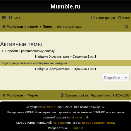
Mumble.ru
FAQ
Регистрация
Вход
Mumble.ru
Форум
Поиск
Активные темы
о
и
Активные темы
с
Перейти к расширенному поиску
к
Найдено 0 результатов • Страница
1
из
1
Подходящих тем или сообщений не найдено.
Найдено 0 результатов • Страница
1
из
1
Перейти
Mumble.ru
Форум
Удалить cookies
Часовой пояс:
UTC+03:00
Copyright ©
Mumble.ru
2009-2025. Все права защищены.
Копировние ЛЮБОЙ информации с данного сайта законно ТОЛЬКО при наличии
активной ссылки на
Mumble.ru
®
Связь с Администрацией:
по e-mail
или через
форму обратной связи
.
Разработано :
B0nuse
®