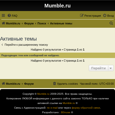
Mumble.ru
FAQ
Регистрация
Вход
Mumble.ru
Форум
Поиск
Активные темы
о
и
Активные темы
с
Перейти к расширенному поиску
к
Найдено 0 результатов • Страница
1
из
1
Подходящих тем или сообщений не найдено.
Найдено 0 результатов • Страница
1
из
1
Перейти
Mumble.ru
Форум
Удалить cookies
Часовой пояс:
UTC+03:00
Copyright ©
Mumble.ru
2009-2025. Все права защищены.
Копировние ЛЮБОЙ информации с данного сайта законно ТОЛЬКО при наличии
активной ссылки на
Mumble.ru
®
Связь с Администрацией:
по e-mail
или через
форму обратной связи
.
Разработано :
B0nuse
®