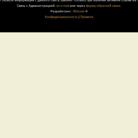
е ЛЮБОЙ информации с данного сайта законно ТОЛЬКО при наличии активной ссылки на
Связь с Администрацией:
по e-mail
или через
форму обратной связи
.
Разработано :
B0nuse
®
Конфиденциальность
|
Правила