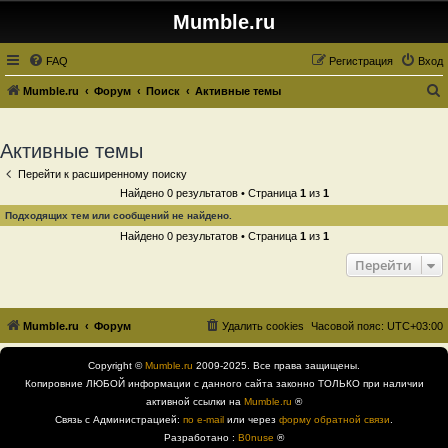
Mumble.ru
FAQ
Регистрация
Вход
Mumble.ru
Форум
Поиск
Активные темы
о
и
Активные темы
с
Перейти к расширенному поиску
к
Найдено 0 результатов • Страница
1
из
1
Подходящих тем или сообщений не найдено.
Найдено 0 результатов • Страница
1
из
1
Перейти
Mumble.ru
Форум
Удалить cookies
Часовой пояс:
UTC+03:00
Copyright ©
Mumble.ru
2009-2025. Все права защищены.
Копировние ЛЮБОЙ информации с данного сайта законно ТОЛЬКО при наличии
активной ссылки на
Mumble.ru
®
Связь с Администрацией:
по e-mail
или через
форму обратной связи
.
Разработано :
B0nuse
®