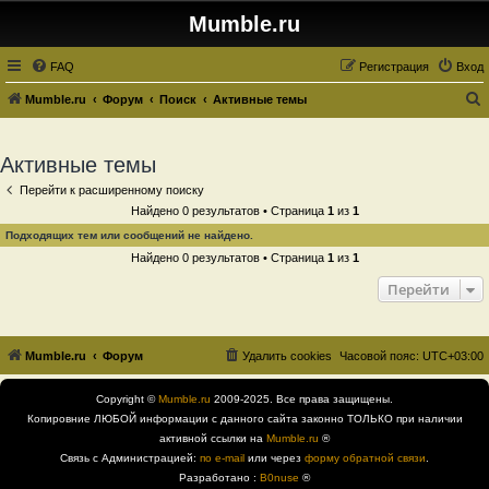
Mumble.ru
FAQ
Регистрация
Вход
Mumble.ru
Форум
Поиск
Активные темы
о
и
Активные темы
с
Перейти к расширенному поиску
к
Найдено 0 результатов • Страница
1
из
1
Подходящих тем или сообщений не найдено.
Найдено 0 результатов • Страница
1
из
1
Перейти
Mumble.ru
Форум
Удалить cookies
Часовой пояс:
UTC+03:00
Copyright ©
Mumble.ru
2009-2025. Все права защищены.
Копировние ЛЮБОЙ информации с данного сайта законно ТОЛЬКО при наличии
активной ссылки на
Mumble.ru
®
Связь с Администрацией:
по e-mail
или через
форму обратной связи
.
Разработано :
B0nuse
®