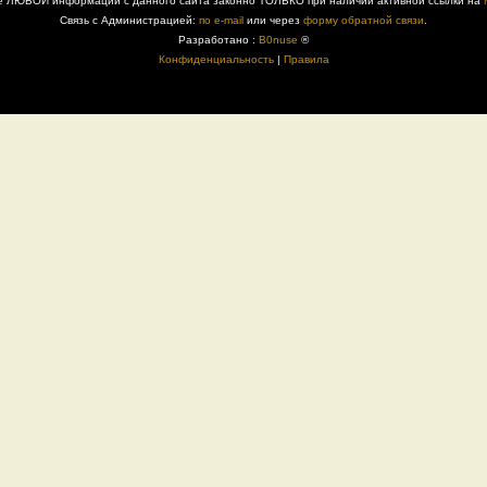
е ЛЮБОЙ информации с данного сайта законно ТОЛЬКО при наличии активной ссылки на
Связь с Администрацией:
по e-mail
или через
форму обратной связи
.
Разработано :
B0nuse
®
Конфиденциальность
|
Правила