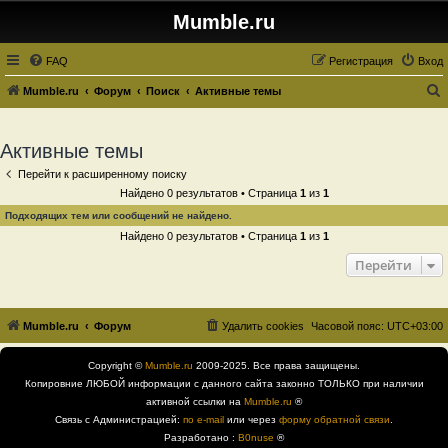
Mumble.ru
FAQ
Регистрация
Вход
Mumble.ru
Форум
Поиск
Активные темы
о
и
Активные темы
с
Перейти к расширенному поиску
к
Найдено 0 результатов • Страница
1
из
1
Подходящих тем или сообщений не найдено.
Найдено 0 результатов • Страница
1
из
1
Перейти
Mumble.ru
Форум
Удалить cookies
Часовой пояс:
UTC+03:00
Copyright ©
Mumble.ru
2009-2025. Все права защищены.
Копировние ЛЮБОЙ информации с данного сайта законно ТОЛЬКО при наличии
активной ссылки на
Mumble.ru
®
Связь с Администрацией:
по e-mail
или через
форму обратной связи
.
Разработано :
B0nuse
®