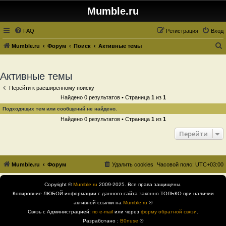
Mumble.ru
FAQ
Регистрация
Вход
Mumble.ru
Форум
Поиск
Активные темы
о
и
Активные темы
с
Перейти к расширенному поиску
к
Найдено 0 результатов • Страница
1
из
1
Подходящих тем или сообщений не найдено.
Найдено 0 результатов • Страница
1
из
1
Перейти
Mumble.ru
Форум
Удалить cookies
Часовой пояс:
UTC+03:00
Copyright ©
Mumble.ru
2009-2025. Все права защищены.
Копировние ЛЮБОЙ информации с данного сайта законно ТОЛЬКО при наличии
активной ссылки на
Mumble.ru
®
Связь с Администрацией:
по e-mail
или через
форму обратной связи
.
Разработано :
B0nuse
®