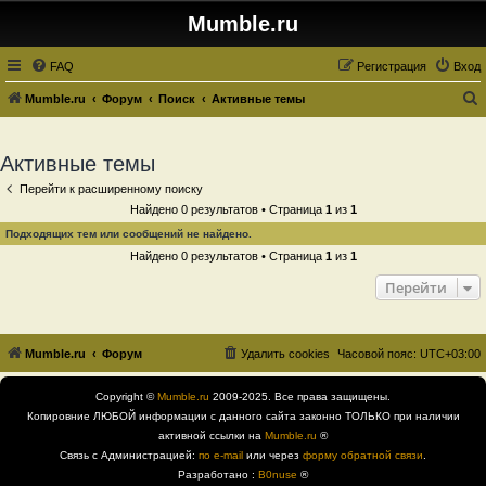
Mumble.ru
FAQ
Регистрация
Вход
Mumble.ru
Форум
Поиск
Активные темы
о
и
Активные темы
с
Перейти к расширенному поиску
к
Найдено 0 результатов • Страница
1
из
1
Подходящих тем или сообщений не найдено.
Найдено 0 результатов • Страница
1
из
1
Перейти
Mumble.ru
Форум
Удалить cookies
Часовой пояс:
UTC+03:00
Copyright ©
Mumble.ru
2009-2025. Все права защищены.
Копировние ЛЮБОЙ информации с данного сайта законно ТОЛЬКО при наличии
активной ссылки на
Mumble.ru
®
Связь с Администрацией:
по e-mail
или через
форму обратной связи
.
Разработано :
B0nuse
®