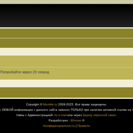
 Попробуйте через 20 секунд.
Copyright ©
Mumble.ru
2009-2025. Все права защищены.
е ЛЮБОЙ информации с данного сайта законно ТОЛЬКО при наличии активной ссылки на
Связь с Администрацией:
по e-mail
или через
форму обратной связи
.
Разработано :
B0nuse
®
Конфиденциальность
|
Правила