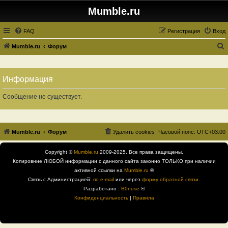
Mumble.ru
FAQ
Регистрация
Вход
Mumble.ru
Форум
о
и
Информация
с
к
Сообщение не существует.
Mumble.ru
Форум
Удалить cookies
Часовой пояс:
UTC+03:00
Copyright ©
Mumble.ru
2009-2025. Все права защищены.
Копировние ЛЮБОЙ информации с данного сайта законно ТОЛЬКО при наличии
активной ссылки на
Mumble.ru
®
Связь с Администрацией:
по e-mail
или через
форму обратной связи
.
Разработано :
B0nuse
®
Конфиденциальность
|
Правила