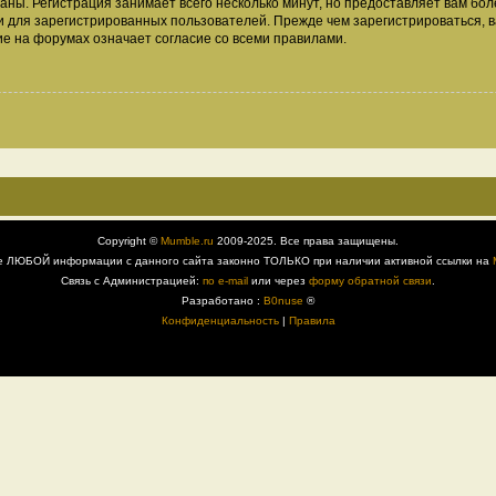
аны. Регистрация занимает всего несколько минут, но предоставляет вам б
 для зарегистрированных пользователей. Прежде чем зарегистрироваться, в
е на форумах означает согласие со всеми правилами.
Copyright ©
Mumble.ru
2009-2025. Все права защищены.
е ЛЮБОЙ информации с данного сайта законно ТОЛЬКО при наличии активной ссылки на
Связь с Администрацией:
по e-mail
или через
форму обратной связи
.
Разработано :
B0nuse
®
Конфиденциальность
|
Правила