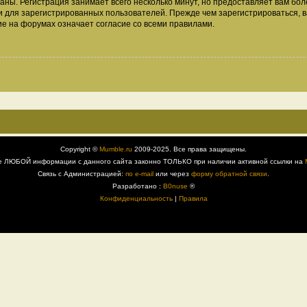
аны. Регистрация занимает всего несколько минут, но предоставляет вам б
 для зарегистрированных пользователей. Прежде чем зарегистрироваться, в
е на форумах означает согласие со всеми правилами.
Copyright ©
Mumble.ru
2009-2025. Все права защищены.
е ЛЮБОЙ информации с данного сайта законно ТОЛЬКО при наличии активной ссылки на
Связь с Администрацией:
по e-mail
или через
форму обратной связи
.
Разработано :
B0nuse
®
Конфиденциальность
|
Правила