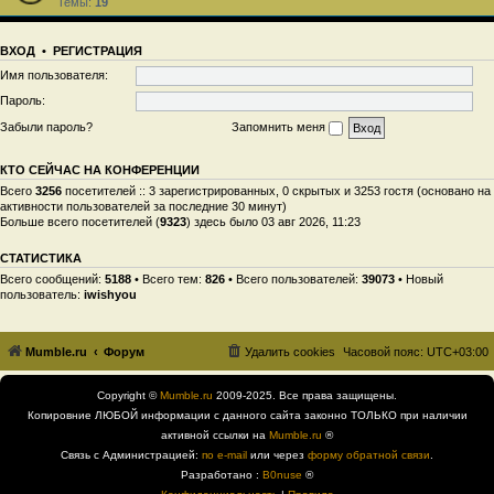
Темы:
19
ВХОД
•
РЕГИСТРАЦИЯ
Имя пользователя:
Пароль:
Забыли пароль?
Запомнить меня
КТО СЕЙЧАС НА КОНФЕРЕНЦИИ
Всего
3256
посетителей :: 3 зарегистрированных, 0 скрытых и 3253 гостя (основано на
активности пользователей за последние 30 минут)
Больше всего посетителей (
9323
) здесь было 03 авг 2026, 11:23
СТАТИСТИКА
Всего сообщений:
5188
• Всего тем:
826
• Всего пользователей:
39073
• Новый
пользователь:
iwishyou
Mumble.ru
Форум
Удалить cookies
Часовой пояс:
UTC+03:00
Copyright ©
Mumble.ru
2009-2025. Все права защищены.
Копировние ЛЮБОЙ информации с данного сайта законно ТОЛЬКО при наличии
активной ссылки на
Mumble.ru
®
Связь с Администрацией:
по e-mail
или через
форму обратной связи
.
Разработано :
B0nuse
®