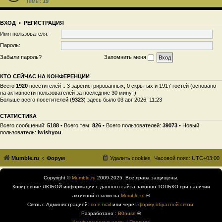
Темы:
19
ВХОД
•
РЕГИСТРАЦИЯ
Имя пользователя:
Пароль:
Забыли пароль?
Запомнить меня
КТО СЕЙЧАС НА КОНФЕРЕНЦИИ
Всего
1920
посетителей :: 3 зарегистрированных, 0 скрытых и 1917 гостей (основано
на активности пользователей за последние 30 минут)
Больше всего посетителей (
9323
) здесь было 03 авг 2026, 11:23
СТАТИСТИКА
Всего сообщений:
5188
• Всего тем:
826
• Всего пользователей:
39073
• Новый
пользователь:
iwishyou
Mumble.ru
Форум
Удалить cookies
Часовой пояс:
UTC+03:00
Copyright ©
Mumble.ru
2009-2025. Все права защищены.
Копировние ЛЮБОЙ информации с данного сайта законно ТОЛЬКО при наличии
активной ссылки на
Mumble.ru
®
Связь с Администрацией:
по e-mail
или через
форму обратной связи
.
Разработано :
B0nuse
®